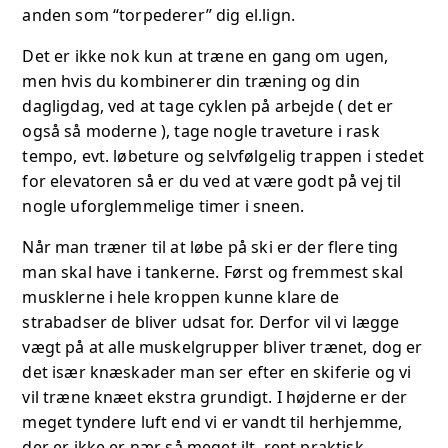
anden som “torpederer” dig el.lign.
Det er ikke nok kun at træne en gang om ugen,
men hvis du kombinerer din træning og din
dagligdag, ved at tage cyklen på arbejde ( det er
også så moderne ), tage nogle traveture i rask
tempo, evt. løbeture og selvfølgelig trappen i stedet
for elevatoren så er du ved at være godt på vej til
nogle uforglemmelige timer i sneen.
Når man træner til at løbe på ski er der flere ting
man skal have i tankerne. Først og fremmest skal
musklerne i hele kroppen kunne klare de
strabadser de bliver udsat for. Derfor vil vi lægge
vægt på at alle muskelgrupper bliver trænet, dog er
det især knæskader man ser efter en skiferie og vi
vil træne knæet ekstra grundigt. I højderne er der
meget tyndere luft end vi er vandt til herhjemme,
der er ikke er nær så meget ilt, rent praktisk